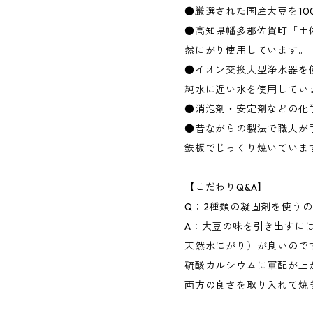
●厳選された国産大豆を10
●高知県幡多郡佐賀町「土
然にがり使用しています。
●イオン交換大型浄水器を
純水に近い水を使用してい
●消泡剤・安定剤などの化
●昔ながらの製法で職人が
鉄板でじっくり焼いていま
【こだわりQ&A】
Q：2種類の凝固剤を使う
A：大豆の味を引き出すに
天然水にがり）が良いので
硫酸カルシウムに軍配が上
両方の良さを取り入れて焼