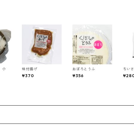
 小
味付揚げ
おぼろとうふ
ちい
¥370
¥356
¥28