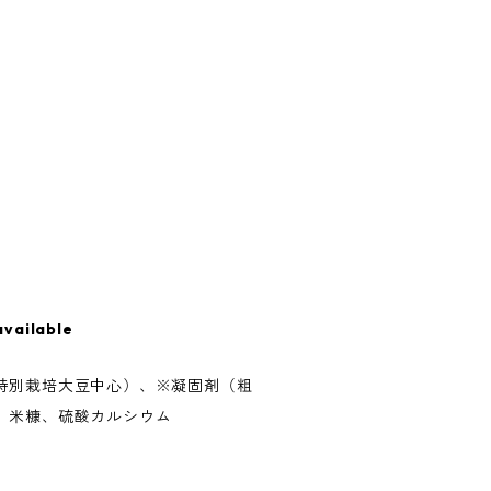
available
特別栽培大豆中心）、※凝固剤（粗
、米糠、硫酸カルシウム