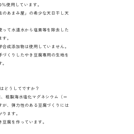
0％使用しています。
佐のあまみ屋」の希少な天日干し天
使って水道水から塩素等を除去した
ます。
学合成添加物は使用していません。
手づくりしたやき豆腐専用の生地を
す。
のはどうしてですか？
は、粗製海水塩化マグネシウム（＝
すが、弾力性のある豆腐づくりには
がります。
き豆腐を作っています。