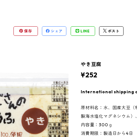
保存
シェア
LINE
ポスト
やき豆腐
¥252
International shipping 
原材料名：水、国産大豆（
製海水塩化マグネシウム）
内容量：300ｇ
消費期限：製造日から4日