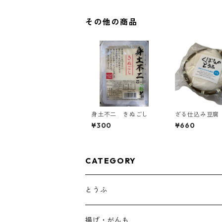
その他の商品
身土不二 きぬごし
ざる仕込み豆腐
¥300
¥660
CATEGORY
とうふ
揚げ・がんも