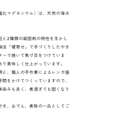
塩化マグネシウム）は、天然の海水
豆と2種類の凝固剤の特性を生かし
製法「櫂寄せ」で手づくりしたやき
ナーで焼いて焦げ目をつけていま
あり美味しく仕上がっています。
用と、職人の手作業によるレンガ盛
手間をかけてつくっていますので、
味染みも良く、煮過ぎても固くなり
やき、おでん、煮物の一品としてご