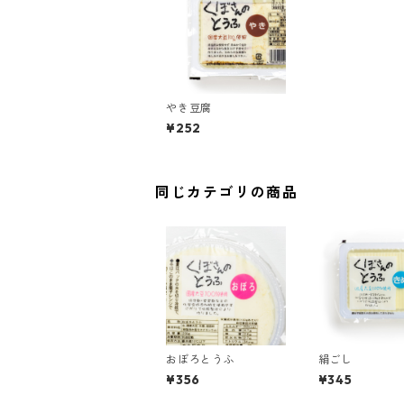
やき豆腐
¥252
同じカテゴリの商品
おぼろとうふ
絹ごし
¥356
¥345