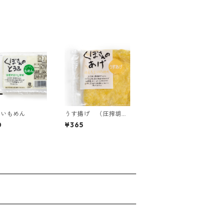
さいもめん
うす揚げ （圧搾胡麻
油100%使用）
0
¥365