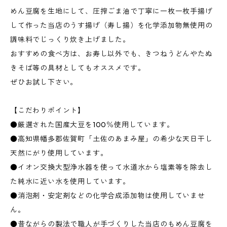
めん豆腐を生地にして、圧搾ごま油で丁寧に一枚一枚手揚げ
して作った当店のうす揚げ（寿し揚）を化学添加物無使用の
調味料でじっくり炊き上げました。
おすすめの食べ方は、お寿し以外でも、きつねうどんやたぬ
きそば等の具材としてもオススメです。
ぜひお試し下さい。
【こだわりポイント】
●厳選された国産大豆を100％使用しています。
●高知県幡多郡佐賀町「土佐のあまみ屋」の希少な天日干し
天然にがり使用しています。
●イオン交換大型浄水器を使って水道水から塩素等を除去し
た純水に近い水を使用しています。
●消泡剤・安定剤などの化学合成添加物は使用していませ
ん。
●昔ながらの製法で職人が手づくりした当店のもめん豆腐を