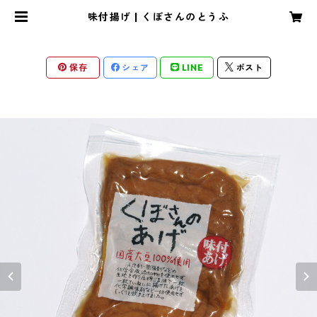
味付揚げ | くぼさんのとうふ
保存
シェア
LINE
ポスト