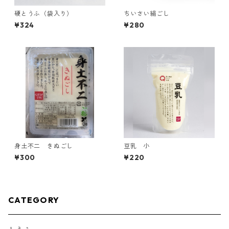
硬とうふ（袋入り）
ちいさい絹ごし
¥324
¥280
身土不二 きぬごし
豆乳 小
¥300
¥220
CATEGORY