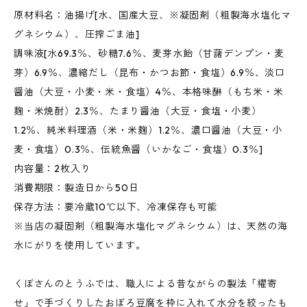
原材料名：油揚げ[水、国産大豆、※凝固剤（粗製海水塩化マ
グネシウム）、圧搾ごま油]
調味液[水69.3％、砂糖7.6％、麦芽水飴（甘藷デンプン・麦
芽）6.9％、濃縮だし（昆布・かつお節・食塩）6.9％、淡口
醤油（大豆・小麦・米・食塩）4％、本格味醂（もち米・米
麹・米焼酎）2.3％、たまり醤油（大豆・食塩・小麦）
1.2％、純米料理酒（米・米麹）1.2％、濃口醤油（大豆・小
麦・食塩）0.3％、伝統魚醤（いかなご・食塩）0.3％]
内容量：2枚入り
消費期限：製造日から50日
保存方法：要冷蔵10℃以下、冷凍保存も可能
※当店の凝固剤（粗製海水塩化マグネシウム）は、天然の海
水にがりを使用しています。
くぼさんのとうふでは、職人による昔ながらの製法「櫂寄
せ」で手づくりしたおぼろ豆腐を枠に入れて水分を絞ったも