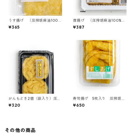
うす揚げ （圧搾胡麻油100%
厚揚げ （圧搾胡麻油100%使
使用）
用）
¥365
¥387
がんもどき2個（袋入り）圧搾
寿司揚げ 5枚入り 圧搾胡麻
胡麻油100%使用
油100%使用
¥320
¥650
その他の商品