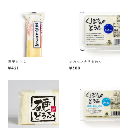
玉子とうふ
ナカセンナリもめん
¥421
¥388