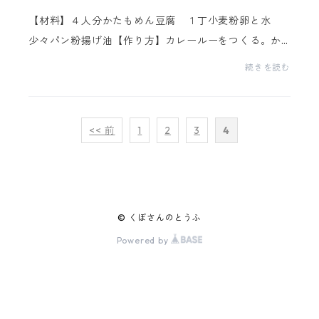
【材料】４人分かたもめん豆腐 １丁小麦粉卵と水
少々パン粉揚げ油【作り方】カレールーをつくる。か
たもめん豆腐を好みの厚さ(1cm位)に切り、ペーパータ
続きを読む
オル等で水分を取る。塩・こしょうで下味をつける。
卵...
<< 前
1
2
3
4
© くぼさんのとうふ
Powered by