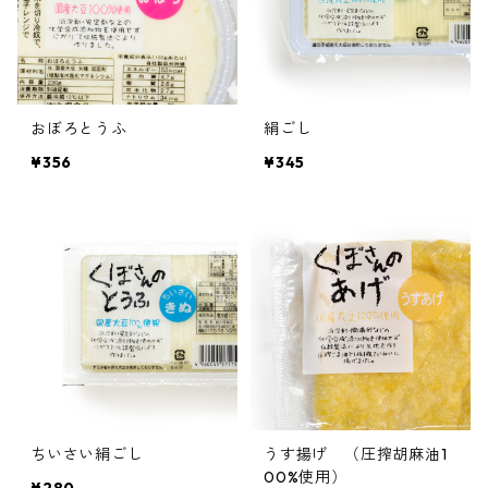
おぼろとうふ
絹ごし
¥356
¥345
ちいさい絹ごし
うす揚げ （圧搾胡麻油1
00%使用）