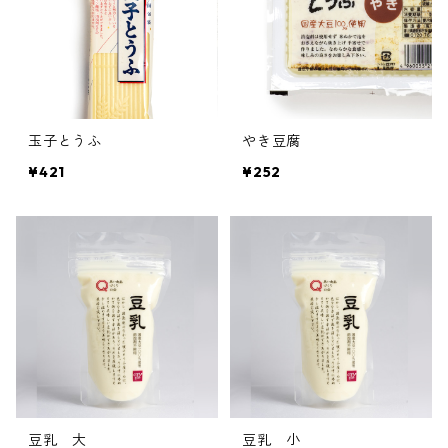
玉子とうふ
やき豆腐
¥421
¥252
豆乳 大
豆乳 小