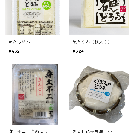
かたもめん
硬とうふ（袋入り）
¥432
¥324
身土不二 きぬごし
ざる仕込み豆腐 小