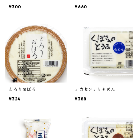
¥300
¥660
とろりおぼろ
ナカセンナリもめん
¥324
¥388