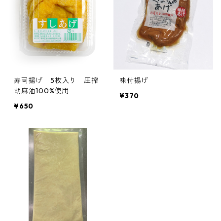
寿司揚げ 5枚入り 圧搾
味付揚げ
胡麻油100%使用
¥370
¥650